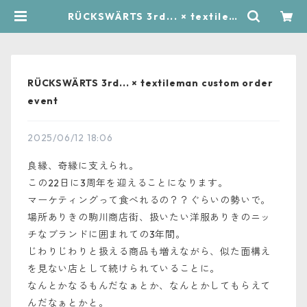
RÜCKSWÄRTS 3rd... × textilem
an custom order event | RÜCK
WÄRTS
RÜCKSWÄRTS 3rd... × textileman custom order
event
2025/06/12 18:06
良縁、奇縁に支えられ。
この22日に3周年を迎えることになります。
マーケティングって食べれるの？？ぐらいの勢いで。
場所ありきの駒川商店街、扱いたい洋服ありきのニッ
チなブランドに囲まれての3年間。
じわりじわりと扱える商品も増えながら、似た面構え
を見ない店として続けられていることに。
なんとかなるもんだなぁとか、なんとかしてもらえて
んだなぁとかと。