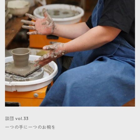
談団 vol.33
一つの手に一つのお椀を