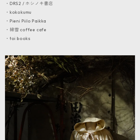
・DRS2 / ホシノキ書店
・kokokumu
・Pieni Piilo Paikka
・綿雪 coffee cafe
・toi books