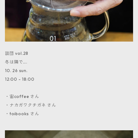
談団 vol.28
冬は隣で….
10. 26 sun.
12:00 - 18:00
・宙coffee さん
・ナカガワクチガネ さん
・toibooks さん