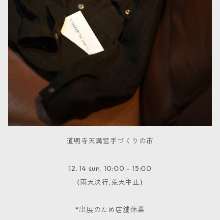
道明寺天満宮手づくりの市
12. 14 sun. 10:00 - 15:00
(雨天決行,荒天中止)
*出展のため店舗休業