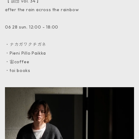
【 談団 vol. 34 】
after the rain across the rainbow
06 28 sun. 12:00 - 18:00
・ナカガワクチガネ
・Pieni Pillo Paikka
・宙coffee
・toi books