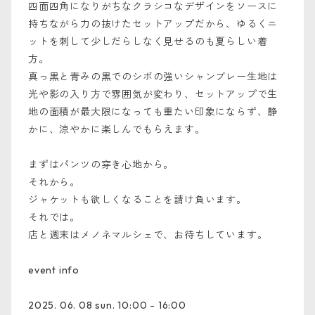
四面四角になりがちなクラシコなデザインをソースに
持ちながら力の抜けたセットアップだから、ゆるくニ
ットを刺して少しだらしなく見せるのも夏らしい着
方。
真っ黒と青みの黒でのシボの強いシャンブレー生地は
光や影の入り方で雰囲気が変わり、セットアップで生
地の面積が最大限になっても重たい印象にならず、静
かに、涼やかに楽しんでもらえます。
まずはパンツの穿き心地から。
それから。
ジャケットも欲しくなることを請け負います。
それでは。
店と週末はメノネマルシェで、お待ちしています。
event info
2025. 06. 08 sun. 10:00 - 16:00