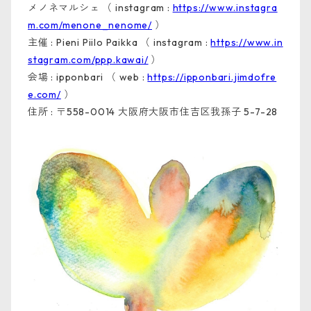
メノネマルシェ （ instagram :
https://www.instagra
m.com/menone_nenome/
）
主催 : Pieni Piilo Paikka （ instagram :
https://www.in
stagram.com/ppp.kawai/
）
会場 : ipponbari （ web :
https://ipponbari.jimdofre
e.com/
）
住所 : 〒558-0014 大阪府大阪市住吉区我孫子 5-7-28