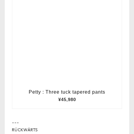
---
RÜCKWÄRTS