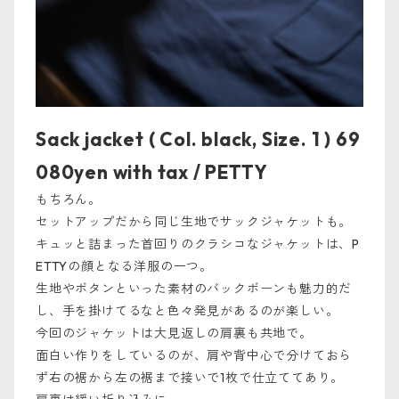
Sack jacket ( Col. black, Size. 1 ) 69
080yen with tax / PETTY
もちろん。
セットアップだから同じ生地でサックジャケットも。
キュッと詰まった首回りのクラシコなジャケットは、P
ETTYの顔となる洋服の一つ。
生地やボタンといった素材のバックボーンも魅力的だ
し、手を掛けてるなと色々発見があるのが楽しい。
今回のジャケットは大見返しの肩裏も共地で。
面白い作りをしているのが、肩や背中心で分けておら
ず右の裾から左の裾まで接いで1枚で仕立ててあり。