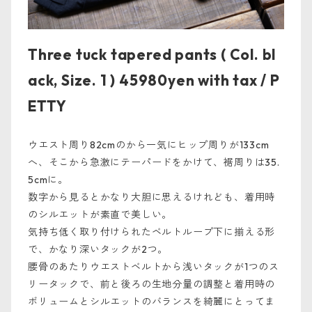
Three tuck tapered pants ( Col. bl
ack, Size. 1 ) 45980yen with tax / P
ETTY
ウエスト周り82cmのから一気にヒップ周りが133cm
へ、そこから急激にテーパードをかけて、裾周りは35.
5cmに。
数字から見るとかなり大胆に思えるけれども、着用時
のシルエットが素直で美しい。
気持ち低く取り付けられたベルトループ下に揃える形
で、かなり深いタックが2つ。
腰骨のあたりウエストベルトから浅いタックが1つのス
リータックで、前と後ろの生地分量の調整と着用時の
ボリュームとシルエットのバランスを綺麗にとってま