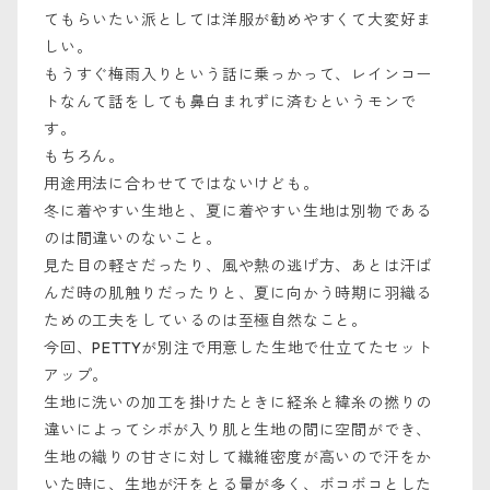
てもらいたい派としては洋服が勧めやすくて大変好ま
しい。
もうすぐ梅雨入りという話に乗っかって、レインコー
トなんて話をしても鼻白まれずに済むというモンで
す。
もちろん。
用途用法に合わせてではないけども。
冬に着やすい生地と、夏に着やすい生地は別物である
のは間違いのないこと。
見た目の軽さだったり、風や熱の逃げ方、あとは汗ば
んだ時の肌触りだったりと、夏に向かう時期に羽織る
ための工夫をしているのは至極自然なこと。
今回、PETTYが別注で用意した生地で仕立てたセット
アップ。
生地に洗いの加工を掛けたときに経糸と緯糸の撚りの
違いによってシボが入り肌と生地の間に空間ができ、
生地の織りの甘さに対して繊維密度が高いので汗をか
いた時に、生地が汗をとる量が多く、ボコボコとした