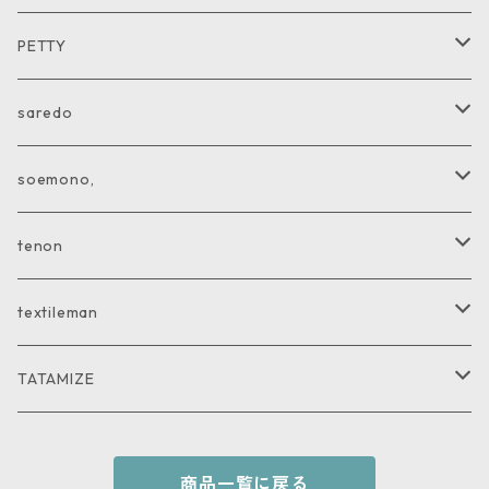
SHIRT
PETTY
CUTandSEW
JACKET
saredo
VEST
KNIT
soemono,
COAT
CUTandSEW
JACKET
tenon
PANTS
PANTS
GOODS
textileman
SHIRT
SHIRT
TATAMIZE
KNIT
GOODS
商品一覧に戻る