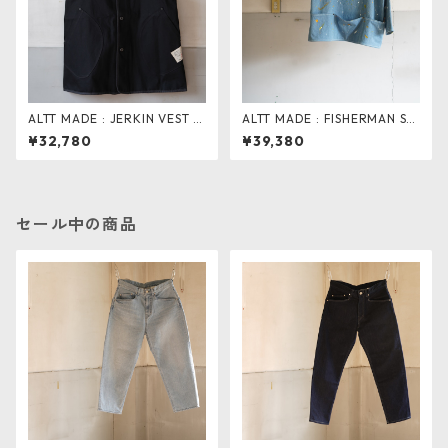
ALTT MADE : JERKIN VEST .
ALTT MADE : FISHERMAN SM
black dnm
OCK BLUE ペンキ加工
¥32,780
¥39,380
セール中の商品