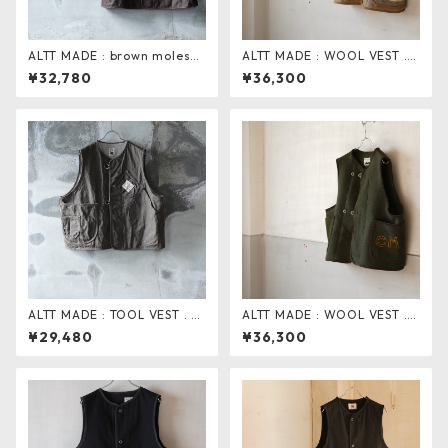
ALTT MADE : brown moleski
ALTT MADE : WOOL VEST . v
n vest
brown
¥32,780
¥36,300
ALTT MADE : TOOL VEST . br
ALTT MADE : WOOL VEST . v
own
olive
¥29,480
¥36,300