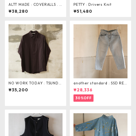
ALTT MADE : COVERALLS . n
PETTY : Drivers Knit
atural
¥38,280
¥51,480
NO WORK TODAY : TSUNDE
another standard : SSD REL
RE Shirt
AX TAPERD PANTS
¥35,200
¥28,336
30%OFF