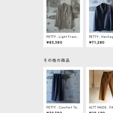
PETTY : Light Frame
PETTY : Herita
Tailored Jacket
k Jacket
¥83,380
¥71,280
その他の商品
PETTY : Comfort Tap
ALTT MADE : 
ered Pants
RS PANTS. bro