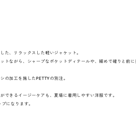
にした、リラックスした軽いジャケット。
エットながら、シャープなポケットディテールや、細めで確りと前に
。
シの加工を施したPETTYの別注。
濯ができるイージーケアも、夏場に着用しやすい洋服です。
ットアップになります。