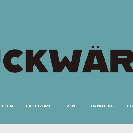
L ITEM
CATEGORY
EVENT
HANDLING
C