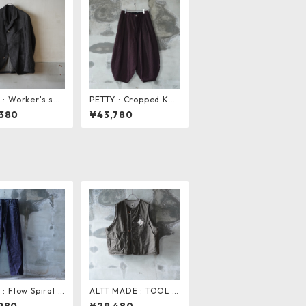
 : Worker's sac
PETTY : Cropped Kni
et
ckers Pants
380
¥43,780
 : Flow Spiral D
ALTT MADE : TOOL V
Pants
EST . brown