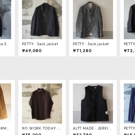
ge Sac
PETTY : Sack jacket
PETTY : Sack jacket
PETTY
k jack
¥69,080
¥71,280
¥72,
FARME
NO WORK TODAY : T
ALTT MADE : JERKIN
PETTY
wn
SUNDERE Shirt
VEST . black dnm
enim 