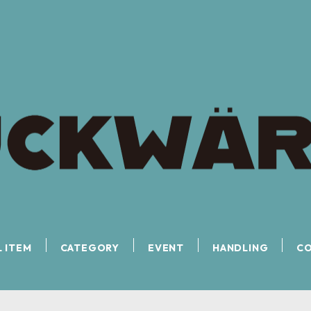
L ITEM
CATEGORY
EVENT
HANDLING
C