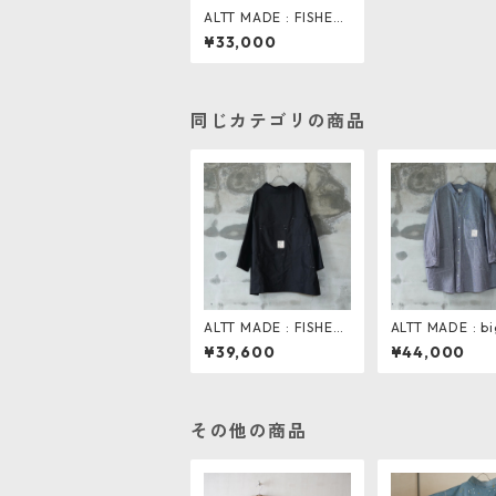
ALTT MADE : FISHER
MAN SMOCK V.OLIVE
¥33,000
同じカテゴリの商品
ALTT MADE : FISHER
ALTT MADE : bi
MAN SMOCK WIDE .
t . blue
¥39,600
¥44,000
black moleskin
その他の商品