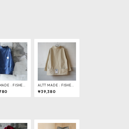
MADE : FISHER
ALTT MADE : FISHER
SMOCK . ブリー
MAN SMOCK . V.NAT
780
¥39,380
工
URAL