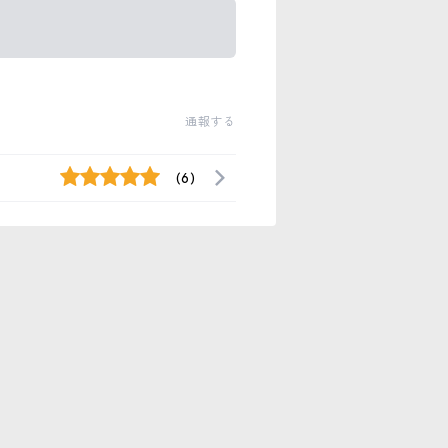
通報する
(6)