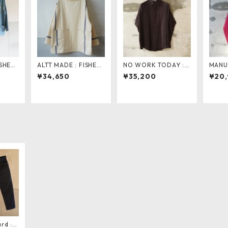
ISHER
ALTT MADE : FISHER
NO WORK TODAY : T
MANU
LUE ペ
MAN SMOCK . natura
SUNDERE Shirt
AZUM
¥34,650
¥35,200
¥20
l × blue
EAT F
rd : S