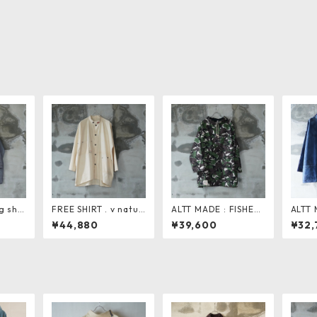
g shir
FREE SHIRT . v natur
ALTT MADE : FISHER
ALTT 
al
MAN SMOCK WIDE .
MAN 
¥44,880
¥39,600
¥32,
camo
チ加