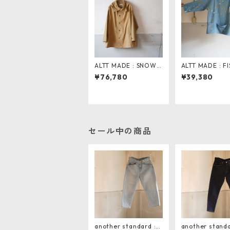
ALTT MADE : SNOW P
ALTT MADE : F
ARKER . BEIGE
MAN SMOCK B
¥76,780
¥39,380
ンキ加工
セール中の商品
another standard : S
another standa