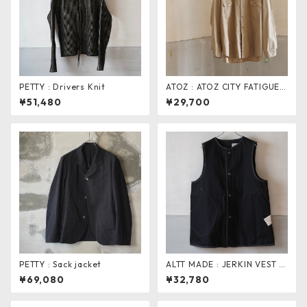
PETTY : Drivers Knit
ATOZ : ATOZ CITY FATIGUE S
HIRT
¥51,480
¥29,700
PETTY : Sack jacket
ALTT MADE : JERKIN VEST .
black dnm
¥69,080
¥32,780