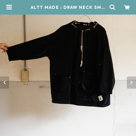
ALTT MADE : DRAW NECK SMO
CK | RÜCKWÄRTS