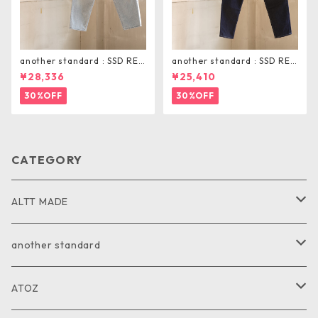
another standard : SSD REL
another standard : SSD REG
AX TAPERD PANTS
ULAR TAPERED PANTS
¥28,336
¥25,410
30%OFF
30%OFF
CATEGORY
ALTT MADE
JACKET
another standard
VEST
PANTS
ATOZ