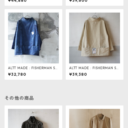
¥44,880
¥39,600
ALTT MADE : FISHERMAN SM
ALTT MADE : FISHERMAN SM
OCK . ブリーチ加工
OCK . V.NATURAL
¥32,780
¥39,380
その他の商品