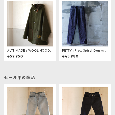
ALTT MADE : WOOL HOODI
PETTY : Flow Spiral Denim P
E . v olive
ants
¥59,950
¥45,980
セール中の商品