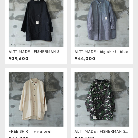
ALTT MADE : FISHERMAN SM
ALTT MADE : big shirt . blue
OCK WIDE . black moleskin
¥39,600
¥44,000
FREE SHIRT . v natural
ALTT MADE : FISHERMAN SM
OCK WIDE . camo