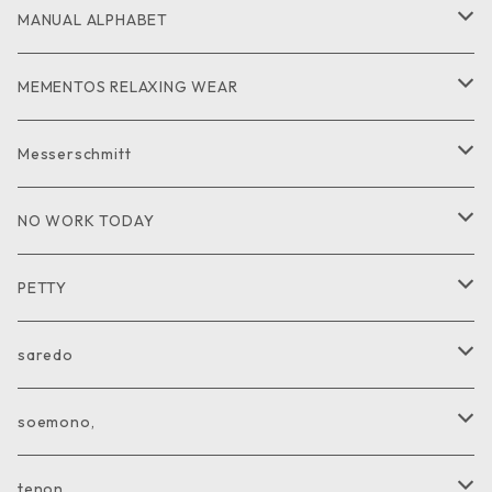
PANTS
GOODS
MANUAL ALPHABET
CUTandSEW
SHIRT
MEMENTOS RELAXING WEAR
KNIT
SHIRT
Messerschmitt
CUT and SEW
GOODS
NO WORK TODAY
SHIRT
PETTY
CUTandSEW
JACKET
saredo
VEST
KNIT
soemono,
COAT
CUTandSEW
JACKET
tenon