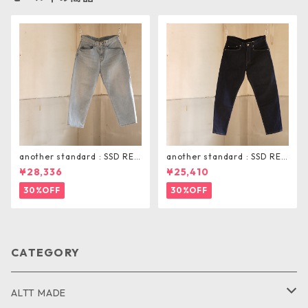
another standard : SSD REL
another standard : SSD REG
AX TAPERD PANTS
ULAR TAPERED PANTS
¥28,336
¥25,410
30%OFF
30%OFF
CATEGORY
ALTT MADE