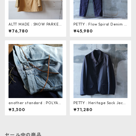
ALTT MADE : SNOW PARKER
PETTY : Flow Spiral Denim P
. BEIGE
ants
¥76,780
¥45,980
another standard : POLYAM
PETTY : Heritage Sack Jacke
IDE BRAID LACE BELT
t
¥3,300
¥71,280
セール中の商品