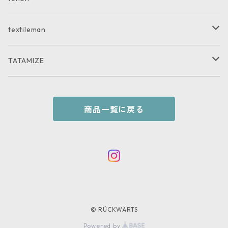
PANTS
PANTS
GOODS
textileman
SHIRT
SHIRT
TATAMIZE
KNIT
GOODS
商品一覧に戻る
© RÜCKWÄRTS
Powered by