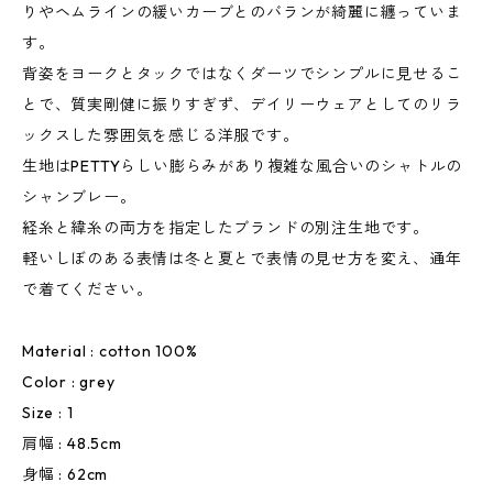
りやヘムラインの緩いカーブとのバランが綺麗に纏っていま
す。
背姿をヨークとタックではなくダーツでシンプルに見せるこ
とで、質実剛健に振りすぎず、デイリーウェアとしてのリラ
ックスした雰囲気を感じる洋服です。
生地はPETTYらしい膨らみがあり複雑な風合いのシャトルの
シャンブレー。
経糸と緯糸の両方を指定したブランドの別注生地です。
軽いしぼのある表情は冬と夏とで表情の見せ方を変え、通年
で着てください。
Material : cotton 100%
Color : grey
Size : 1
肩幅 : 48.5cm
身幅 : 62cm