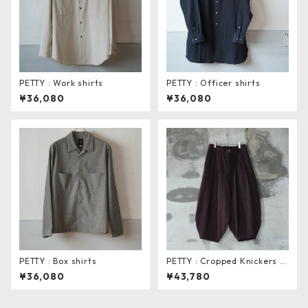
PETTY : Work shirts
PETTY : Officer shirts
¥36,080
¥36,080
PETTY : Box shirts
PETTY : Cropped Knickers P
ants
¥36,080
¥43,780