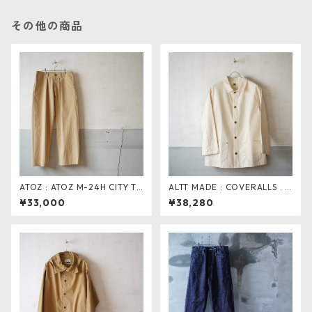
その他の商品
ATOZ : ATOZ M-24H CITY TR
ALTT MADE : COVERALLS . n
OUSERS . スラックスタイプ
atural
¥33,000
¥38,280
(赤耳馬布）