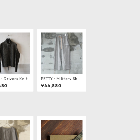
 : Drivers Knit
PETTY : Military Shell
Trouseres
480
¥44,880