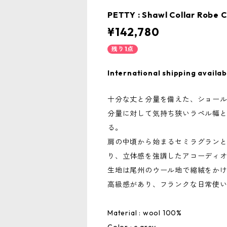
PETTY : Shawl Collar Robe 
¥142,780
残り1点
International shipping availab
十分な丈と分量を備えた、ショー
分量に対して気持ち狭いラペル幅
る。
肩の中頃から始まるセミラグランと
り、立体感を強調したアコーディ
生地は尾州のウール地で縮絨をか
高級感があり、フランクな日常使
Material : wool 100%