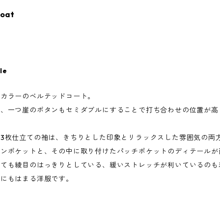
Coat
le
ルカラーのベルテッドコート。
と、一つ崖のボタンもセミダブルにすることで打ち合わせの位置が高
3枚仕立ての袖は、きちりとした印象とリラックスした雰囲気の両
オンポケットと、その中に取り付けたパッチポケットのディテールが
けても綾目のはっきりとしている、緩いストレッチが利いているのも
いにもはまる洋服です。