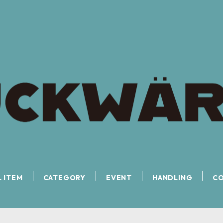
L ITEM
CATEGORY
EVENT
HANDLING
C