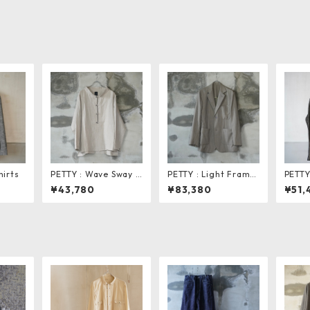
hirts
PETTY : Wave Sway S
PETTY : Light Frame
PETTY
mock
Tailored Jacket
¥43,780
¥83,380
¥51,