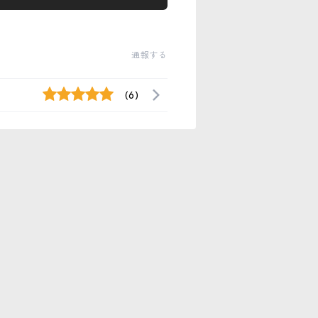
通報する
(6)