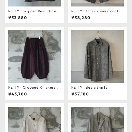
PETTY : Skipper Vest . linen
PETTY : Classic waistcoat
bamboo
¥33,880
¥38,280
PETTY : Cropped Knickers P
PETTY : Basic Shirts
ants
¥43,780
¥37,180