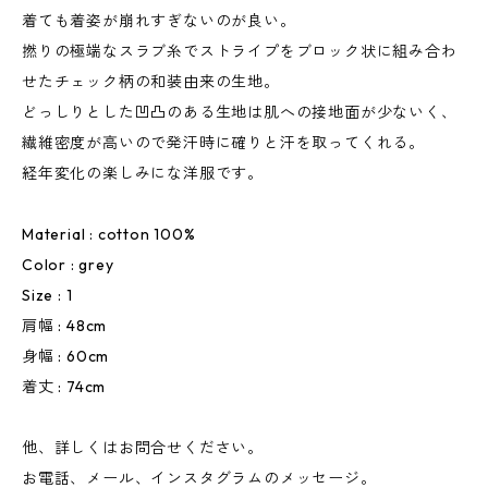
着ても着姿が崩れすぎないのが良い。
撚りの極端なスラブ糸でストライプをブロック状に組み合わ
せたチェック柄の和装由来の生地。
どっしりとした凹凸のある生地は肌への接地面が少ないく、
繊維密度が高いので発汗時に確りと汗を取ってくれる。
経年変化の楽しみにな洋服です。
Material : cotton 100%
Color : grey
Size : 1
肩幅 : 48cm
身幅 : 60cm
着丈 : 74cm
他、詳しくはお問合せください。
お電話、メール、インスタグラムのメッセージ。