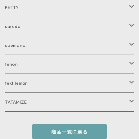
SHIRT
PETTY
CUTandSEW
JACKET
saredo
VEST
KNIT
soemono,
COAT
CUTandSEW
JACKET
tenon
PANTS
PANTS
GOODS
textileman
SHIRT
SHIRT
TATAMIZE
KNIT
GOODS
商品一覧に戻る