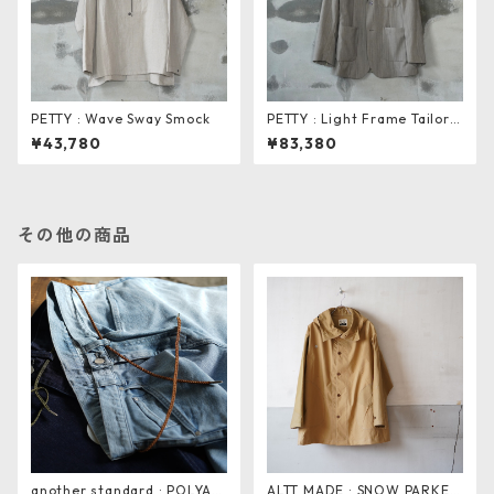
PETTY : Wave Sway Smock
PETTY : Light Frame Tailore
d Jacket
¥43,780
¥83,380
その他の商品
another standard : POLYAM
ALTT MADE : SNOW PARKER