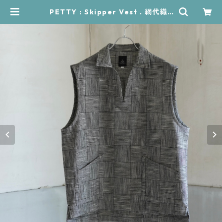
PETTY : Skipper Vest . 網代織 |
RÜCKWÄRTS