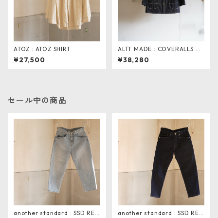
ATOZ : ATOZ SHIRT
ALTT MADE : COVERALLS DE
NIM
¥27,500
¥38,280
セール中の商品
another standard : SSD REL
another standard : SSD REG