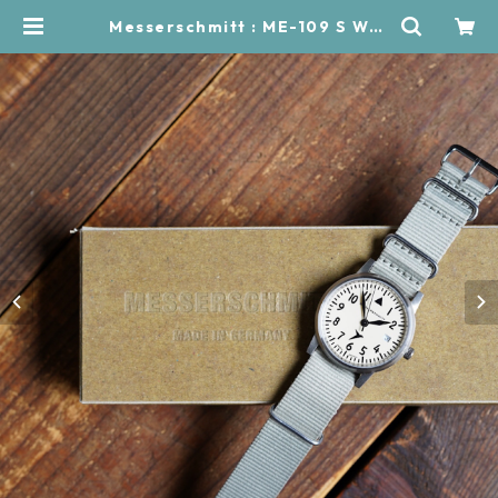
Messerschmitt : ME-109 S WHI
TE . field nylon grey | RÜCKWÄ
RTS