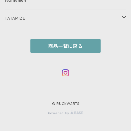
PANTS
PANTS
GOODS
textileman
SHIRT
SHIRT
TATAMIZE
KNIT
GOODS
商品一覧に戻る
© RÜCKWÄRTS
Powered by