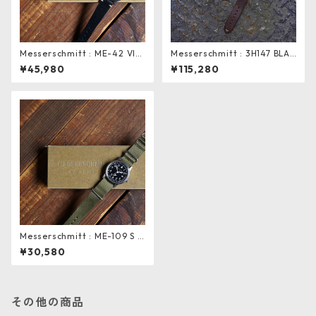
Messerschmitt : ME-42 VIN
Messerschmitt : 3H147 BLAC
TAGE . Hunter black
K . Hunter brown
¥45,980
¥115,280
Messerschmitt : ME-109 S B
LACK . field nylon olive
¥30,580
その他の商品