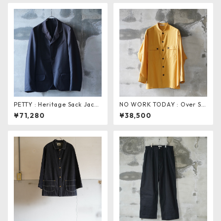
PETTY : Heritage Sack Jacke
NO WORK TODAY : Over Shi
t
rt
¥71,280
¥38,500