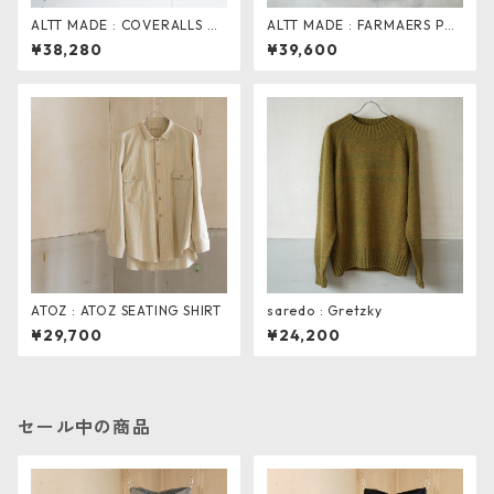
ALTT MADE : COVERALLS DE
ALTT MADE : FARMAERS PAN
NIM
TS . black herringbone
¥38,280
¥39,600
ATOZ : ATOZ SEATING SHIRT
saredo : Gretzky
¥29,700
¥24,200
セール中の商品