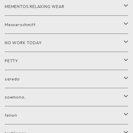
CUTandSEW
SHIRT
MEMENTOS RELAXING WEAR
KNIT
SHIRT
Messerschmitt
CUT and SEW
GOODS
NO WORK TODAY
SHIRT
PETTY
CUTandSEW
JACKET
saredo
VEST
KNIT
soemono,
COAT
CUTandSEW
JACKET
tenon