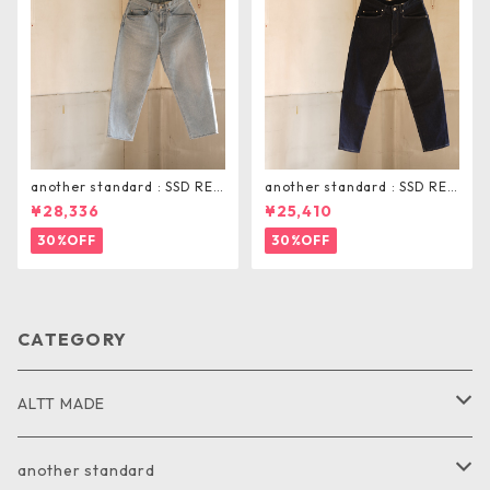
another standard : SSD REL
another standard : SSD REG
AX TAPERD PANTS
ULAR TAPERED PANTS
¥28,336
¥25,410
30%OFF
30%OFF
CATEGORY
ALTT MADE
JACKET
another standard