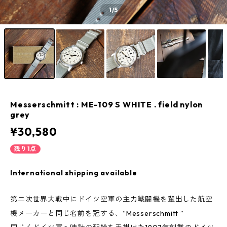
1
/5
Messerschmitt : ME-109 S WHITE . field nylon
grey
¥30,580
残り1点
International shipping available
第二次世界大戦中にドイツ空軍の主力戦闘機を輩出した航空
機メーカーと同じ名前を冠する、“Messerschmitt ”